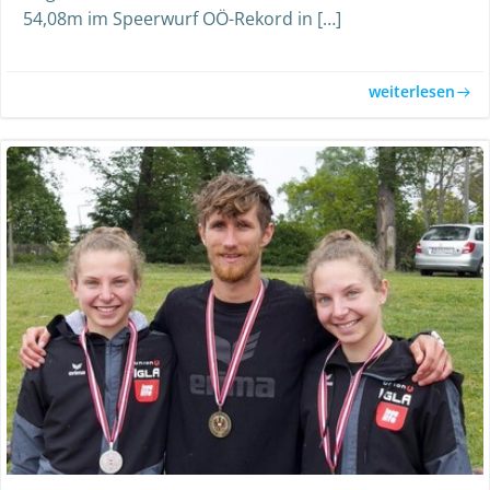
54,08m im Speerwurf OÖ-Rekord in […]
weiterlesen