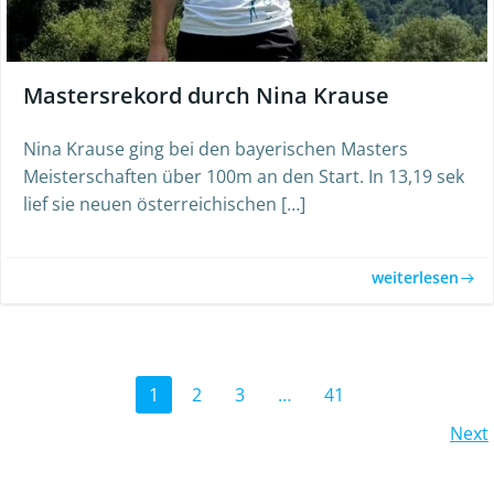
Mastersrekord durch Nina Krause
Nina Krause ging bei den bayerischen Masters
Meisterschaften über 100m an den Start. In 13,19 sek
lief sie neuen österreichischen […]
weiterlesen
Posts
Page
Page
Page
Page
1
2
3
…
41
Posts
Next
navigation