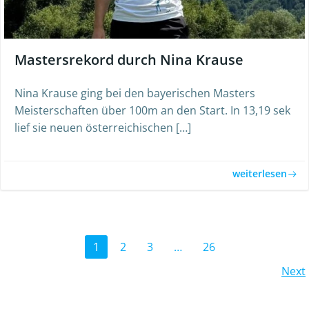
Mastersrekord durch Nina Krause
Nina Krause ging bei den bayerischen Masters
Meisterschaften über 100m an den Start. In 13,19 sek
lief sie neuen österreichischen […]
weiterlesen
Posts
Page
Page
Page
Page
1
2
3
…
26
Posts
Next
navigation