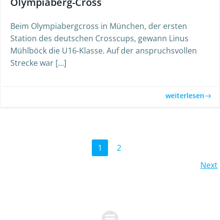
Olympiaberg-Cross
Beim Olympiabergcross in München, der ersten
Station des deutschen Crosscups, gewann Linus
Mühlböck die U16-Klasse. Auf der anspruchsvollen
Strecke war […]
weiterlesen
Posts
Page
Page
1
2
Posts
Next
navigation
navigation