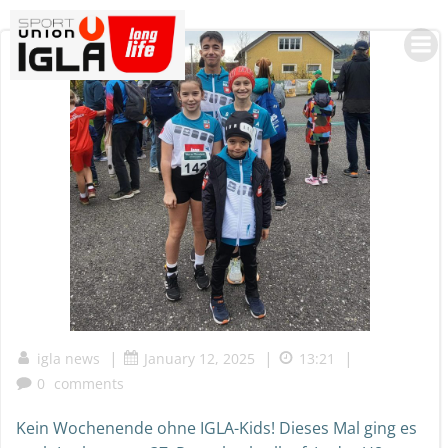
Skip
to
content
|
|
|
igla news
January 12, 2025
13:21
0
comments
Kein Wochenende ohne IGLA-Kids! Dieses Mal ging es