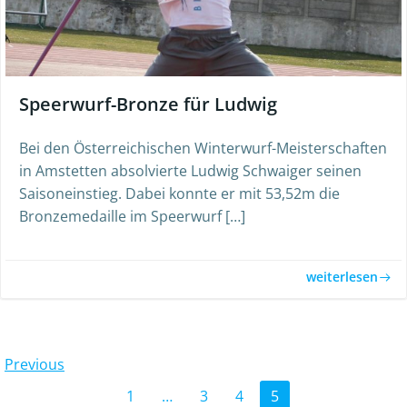
Speerwurf-Bronze für Ludwig
Bei den Österreichischen Winterwurf-Meisterschaften
in Amstetten absolvierte Ludwig Schwaiger seinen
Saisoneinstieg. Dabei konnte er mit 53,52m die
Bronzemedaille im Speerwurf […]
weiterlesen
Posts
Previous
Posts
Page
Page
Page
Page
1
…
3
4
5