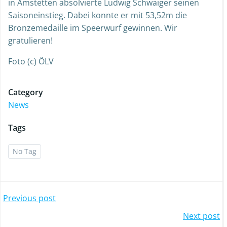
in Amstetten absolvierte Ludwig Schwaiger seinen
Saisoneinstieg. Dabei konnte er mit 53,52m die
Bronzemedaille im Speerwurf gewinnen. Wir
gratulieren!
Foto (c) ÖLV
Category
News
Tags
No Tag
Post
Previous post
Post
Next post