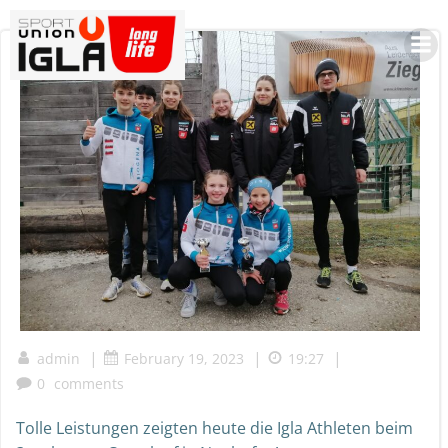
Skip
to
content
|
|
|
admin
February 19, 2023
19:27
0
comments
Tolle Leistungen zeigten heute die Igla Athleten beim