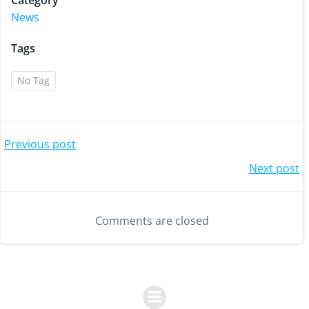
Category
News
Tags
No Tag
Post
Previous post
Post
Next post
navigation
navigation
Comments are closed