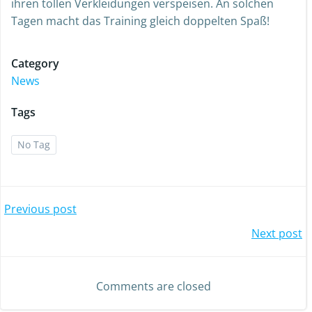
ihren tollen Verkleidungen verspeisen. An solchen
Tagen macht das Training gleich doppelten Spaß!
Category
News
Tags
No Tag
Post
Previous post
Post
Next post
navigation
navigation
Comments are closed