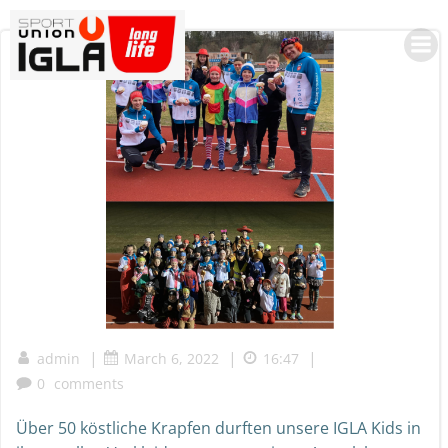
Skip
to
content
|
|
|
admin
March 6, 2022
16:47
0
comments
Über 50 köstliche Krapfen durften unsere IGLA Kids in