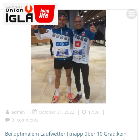
Skip
to
content
|
|
|
admin
October 31, 2022
17:39
0
comments
Bei optimalem Laufwetter (knapp über 10 Grad;kein