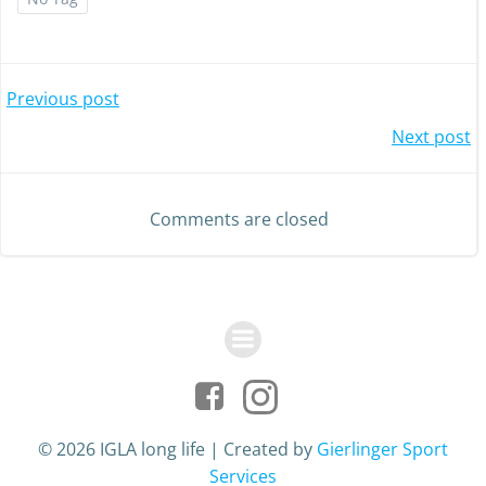
Post
Previous post
Post
Next post
navigation
navigation
Comments are closed
© 2026 IGLA long life | Created by
Gierlinger Sport
Services