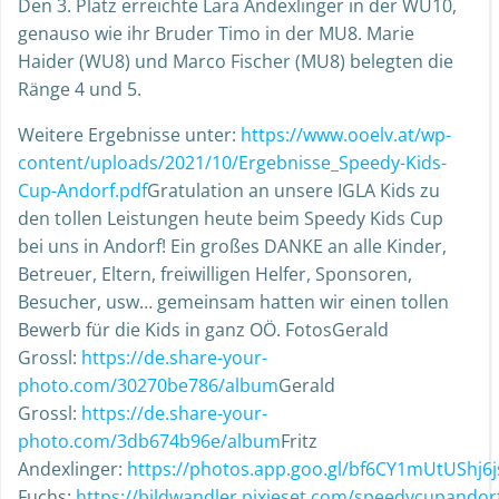
Den 3. Platz erreichte Lara Andexlinger in der WU10,
genauso wie ihr Bruder Timo in der MU8. Marie
Haider (WU8) und Marco Fischer (MU8) belegten die
Ränge 4 und 5.
Weitere Ergebnisse unter:
https://www.ooelv.at/wp-
content/uploads/2021/10/Ergebnisse_Speedy-Kids-
Cup-Andorf.pdf
Gratulation an unsere IGLA Kids zu
den tollen Leistungen heute beim Speedy Kids Cup
bei uns in Andorf! Ein großes DANKE an alle Kinder,
Betreuer, Eltern, freiwilligen Helfer, Sponsoren,
Besucher, usw… gemeinsam hatten wir einen tollen
Bewerb für die Kids in ganz OÖ. FotosGerald
Grossl:
https://de.share-your-
photo.com/30270be786/album
Gerald
Grossl:
https://de.share-your-
photo.com/3db674b96e/album
Fritz
Andexlinger:
https://photos.app.goo.gl/bf6CY1mUtUShj6j
Fuchs:
https://bildwandler.pixieset.com/speedycupandor