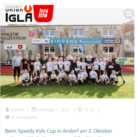
Skip
to
content
|
|
|
admin
October 1, 2021
11:31
0
comments
Beim Speedy Kids Cup in Andorf am 2. Oktober