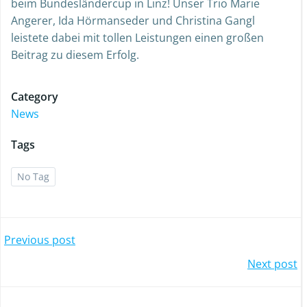
beim Bundesländercup in Linz! Unser Trio Marie
Angerer, Ida Hörmanseder und Christina Gangl
leistete dabei mit tollen Leistungen einen großen
Beitrag zu diesem Erfolg.
Category
News
Tags
No Tag
Post
Previous post
Post
Next post
navigation
navigation