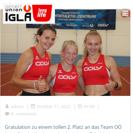
Skip
to
content
|
|
|
admin
October 11, 2022
05:59
0
comments
Gratulation zu einem tollen 2. Platz an das Team OÖ