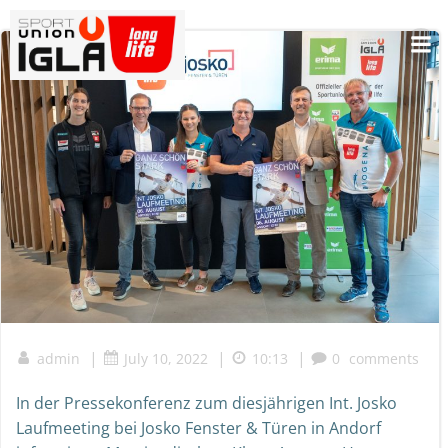
Skip
to
content
|
|
|
admin
July 10, 2022
10:13
0
comments
In der Pressekonferenz zum diesjährigen Int. Josko
Laufmeeting bei Josko Fenster & Türen in Andorf