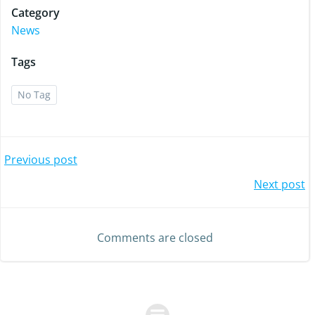
Category
News
Tags
No Tag
Post
Previous post
Post
Next post
navigation
navigation
Comments are closed