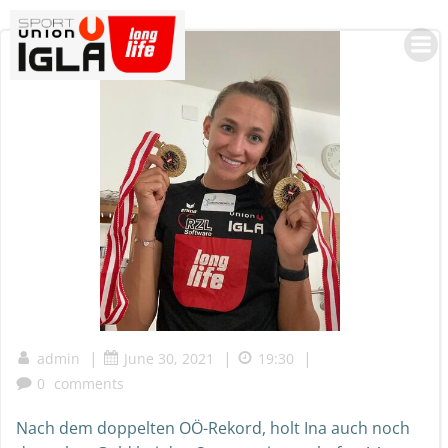
Skip
to
content
|
|
|
admin
June 30, 2021
19:30
0
comments
Nach dem doppelten OÖ-Rekord, holt Ina auch noch