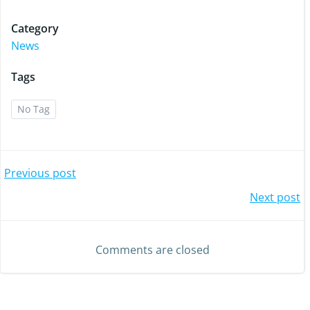
Category
News
Tags
No Tag
Post
Previous post
Post
Next post
navigation
navigation
Comments are closed