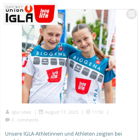
Skip
to
content
|
|
|
igla news
August 17, 2025
11:50
0
comments
Unsere IGLA-Athletinnen und Athleten zeigten bei