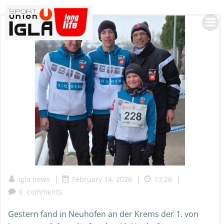
Skip
to
content
|
|
|
igla news
February 14, 2026
13:26
0
comments
Gestern fand in Neuhofen an der Krems der 1. von