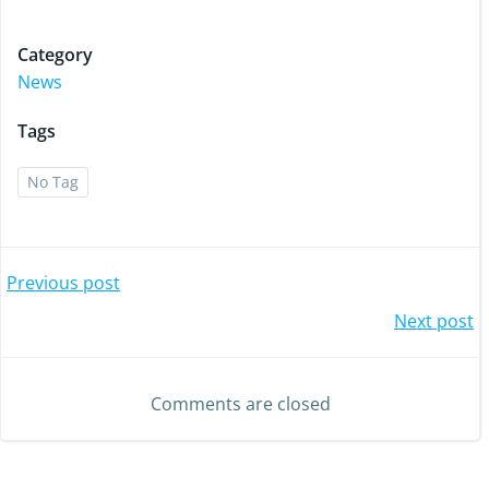
Category
News
Tags
No Tag
Post
Previous post
Post
Next post
navigation
navigation
Comments are closed