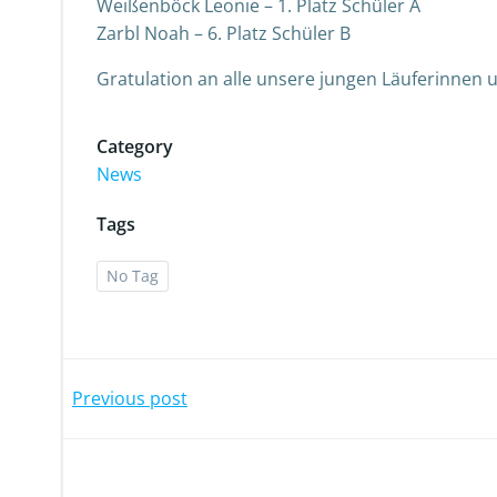
Weißenböck Leonie – 1. Platz Schüler A
Zarbl Noah – 6. Platz Schüler B
Gratulation an alle unsere jungen Läuferinnen un
Category
News
Tags
No Tag
Post
Previous post
navigation