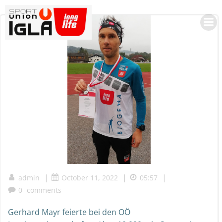
Skip
to
content
|
|
|
admin
October 11, 2022
05:57
0
comments
Gerhard Mayr feierte bei den OÖ