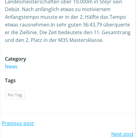
Landesmeisterschaften über 10.000m in Steyr sein
Debüt. Nach anfänglich etwas zu motiviertem
Anfangstempo musste er in der 2. Hälfte das Tempo
etwas rausnehmen.In sehr guten 36:43,79 überquerte
er die Ziellinie. Die Zeit bedeutete den 11. Gesamtrang
und den 2. Platz in der M35 Mastersklasse.
Category
News
Tags
No Tag
Post
Previous post
Post
Next post