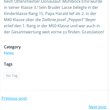
beim Ottensheimer Donaulauf. Mühlböck Emil wurde
in seiner Klasse 3.! Sein Bruder Lasse belegte in der
Kinderklasse Rang 15. Papa Harald lief als 2. in der
M40 Klasse über die Ziellinie.Josef „Pepperl” Beyer
erlief den 1. Rang in der M50 Klasse und war auch in
der Gesamtwertung weit vorne zu finden. Gratulation!
Category
News
Tags
No Tag
Post
Previous post
Post
Next post