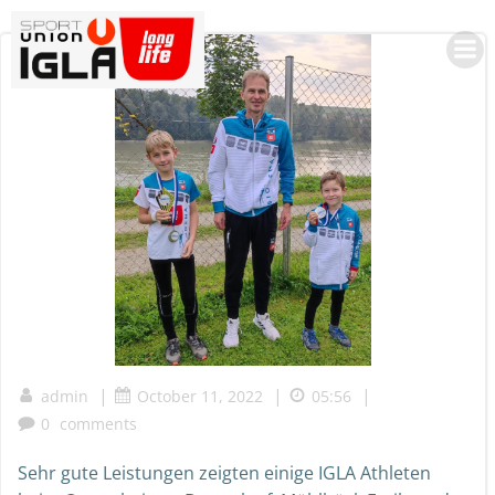
Skip
to
content
|
|
|
admin
October 11, 2022
05:56
0
comments
Sehr gute Leistungen zeigten einige IGLA Athleten