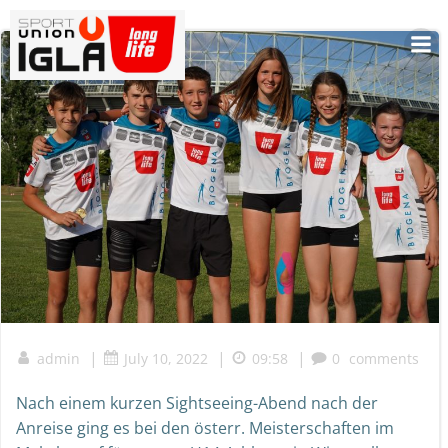
Skip
to
content
|
|
|
admin
July 10, 2022
09:58
0
comments
Nach einem kurzen Sightseeing-Abend nach der
Anreise ging es bei den österr. Meisterschaften im