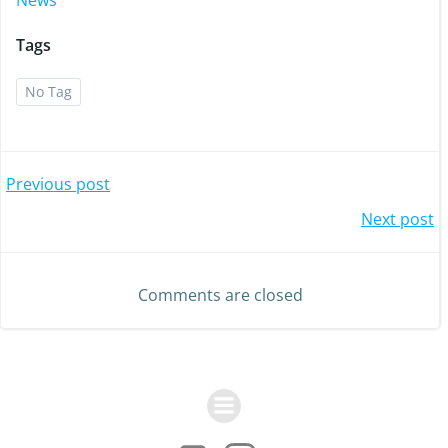
News
Tags
No Tag
Post
Previous post
Post
Next post
navigation
navigation
Comments are closed