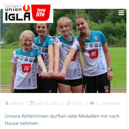
Skip
to
content
|
|
|
admin
July 10, 2022
10:02
0
comments
Unsere Athlet/innen durften viele Medaillen mit nach
Hause nehmen: