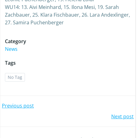
WU14: 13. Aivi Meinhard, 15. Ilona Mesi, 19. Sarah
Zachbauer, 25. Klara Fischbauer, 26. Lara Andexlinger,
27. Samira Puchenberger
Category
News
Tags
No Tag
Post
Previous post
Post
Next post
navigation
navigation