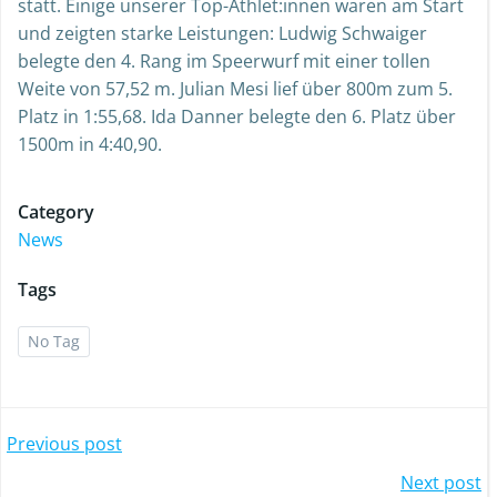
statt. Einige unserer Top-Athlet:innen waren am Start
und zeigten starke Leistungen: Ludwig Schwaiger
belegte den 4. Rang im Speerwurf mit einer tollen
Weite von 57,52 m. Julian Mesi lief über 800m zum 5.
Platz in 1:55,68. Ida Danner belegte den 6. Platz über
1500m in 4:40,90.
Category
News
Tags
No Tag
Post
Previous post
Post
Next post