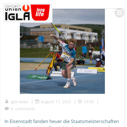
Skip
to
content
|
|
|
igla news
August 17, 2025
13:03
0
comments
In Eisenstadt fanden heuer die Staatsmeisterschaften