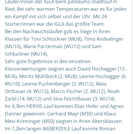
Läufer/innen der IGLA beim Jubiläums-Stadtlauf in
Ried. Bei sehr warmen Temperaturen war es für jeden
ein Kampf mit sich selber und der Uhr. Mit 24
Starter/innen war die IGLA das größte Team.
Bei den Nachwuchsläufen gab es Siege in ihren
Klassen für Toni Schluckner (MU8), Timo Andexlinger
(MU10), Marie Parzermair (WU12) und Sam
Schluckner (MU14).
Sehr gute Ergebnisse in den einzelnen
Klassenwertungen zeigten auch David Hochegger (15.
MU6), Moritz Mühlböck (2. MU8), Leonie Hochegger (6.
WU10), Leonie Puchenberger (2. WU12), Maia
Ortbauer (4. WU12), Marco Fischer (2. MU12), Noah
Zarbl (14. MU12) und Sina Feichtlbauer (3. WU14).
Im 4,3km HERVIS Lauf konnten Elias Hofer und Agnes
Danner gewinnen. Gerhard Mayr (M30) und Klaus
Mesi-Krinninger (M50) siegten in ihren Altersklassen.
Im 7,2km langen WEBERZEILE Lauf konnte Roman