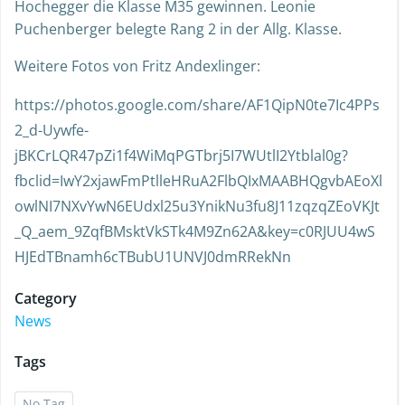
Hochegger die Klasse M35 gewinnen. Leonie
Puchenberger belegte Rang 2 in der Allg. Klasse.
Weitere Fotos von Fritz Andexlinger:
https://photos.google.com/share/AF1QipN0te7Ic4PPs
2_d-Uywfe-
jBKCrLQR47pZi1f4WiMqPGTbrj5I7WUtlI2Ytblal0g?
fbclid=IwY2xjawFmPtlleHRuA2FlbQIxMAABHQgvbAEoXl
owlNI7NXvYwN6EUdxl25u3YnikNu3fu8J11zqzqZEoVKJt
_Q_aem_9ZqfBMsktVkSTk4M9Zn62A&key=c0RJUU4wS
HJEdTBnamh6cTBubU1UNVJ0dmRRekNn
Category
News
Tags
No Tag