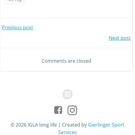
Post
Previous post
Post
Next post
navigation
navigation
Comments are closed
© 2026 IGLA long life | Created by
Gierlinger Sport
Services