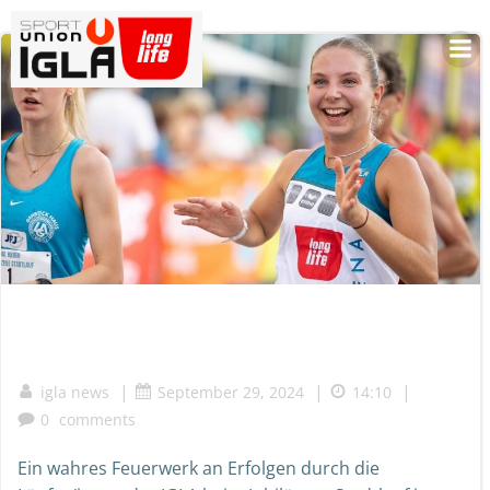
Skip
to
content
|
|
|
igla news
September 29, 2024
14:10
0
comments
Ein wahres Feuerwerk an Erfolgen durch die