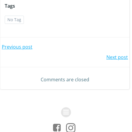
Tags
No Tag
Post
Previous post
Post
Next post
navigation
navigation
Comments are closed