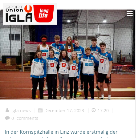
Skip
to
content
|
|
|
igla news
December 17, 2023
17:20
0
comments
In der Kornspitzhalle in Linz wurde erstmalig der