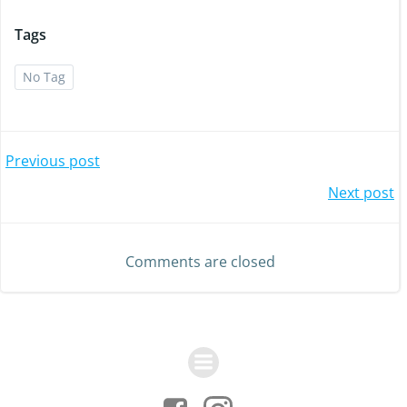
Tags
No Tag
Post
Previous post
Post
Next post
navigation
navigation
Comments are closed