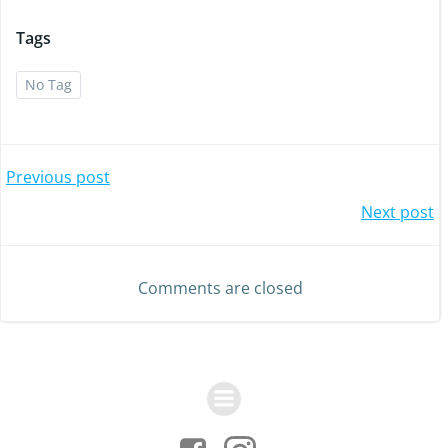
Tags
No Tag
Post
Previous post
Post
Next post
navigation
navigation
Comments are closed