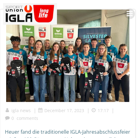
Skip
to
content
|
|
|
igla news
December 17, 2023
17:17
0
comments
Heuer fand die traditionelle IGLA-Jahresabschlussfeier