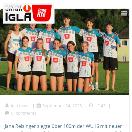
Skip
to
content
|
|
|
igla news
September 24, 2023
12:43
0
comments
Jana Reisinger siegte über 100m der WU16 mit neuer