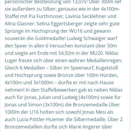
persönlicher Bestleistung von 13,07s! Über 300m lief
sie außerdem zu Silber, genauso wie in der 4x100m-
Staffel mit Pia Furthmoser, Lavinia Secklehner und
Alina Glasner. Selina Eggertsberger zeigte sehr gute
Sprünge im Hochsprung der WU16 und gewann
souverän die Goldmedaille! Ludwig Schwaiger warf
den Speer in allen 6 Versuchen konstant über 50m
und siegte am Ende mit 54,92m in der MU20. Niklas
Luger freute sich über einen wahren Medaillenregen:
Gleich 6 Medaillen – Silber im Speerwurf, Kugelstoß
und Hochsprung sowie Bronze über 100m Hürden,
4x100m und 3x1000m – durfte er mit nach Hause
nehmen! In den Staffelbewerben gab es neben Niklas
auch für Jonas, Julian und Ludwig (4x100m) sowie für
Jonas und Simon (3x100m) die Bronzemedaille.Über
1000m der U16 holten sich sowohl Jonas Mesi als
auch Lucia Pöttler-Huemer die Silbermedaille. Über 2
Bronzemedaillen durfte sich Marie Angerer über