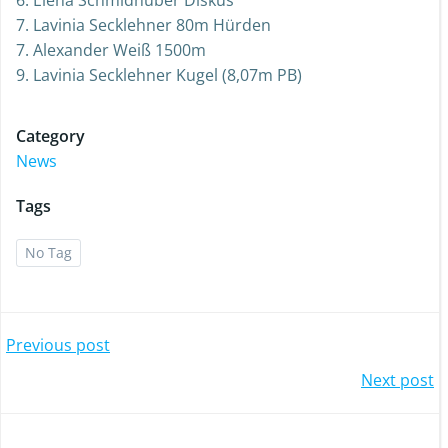
6. Elena Schmidhuber Diskus
7. Lavinia Secklehner 80m Hürden
7. Alexander Weiß 1500m
9. Lavinia Secklehner Kugel (8,07m PB)
Category
News
Tags
No Tag
Post
Previous post
Post
Next post
navigation
navigation