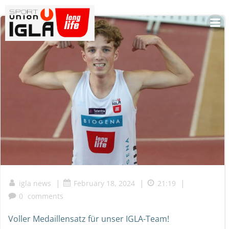
Skip
to
content
|
|
|
igla news
February 18, 2024
21:19
0
comments
Voller Medaillensatz für unser IGLA-Team!