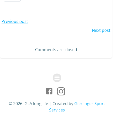
Post
Previous post
Post
Next post
navigation
navigation
Comments are closed
© 2026 IGLA long life | Created by
Gierlinger Sport
Services