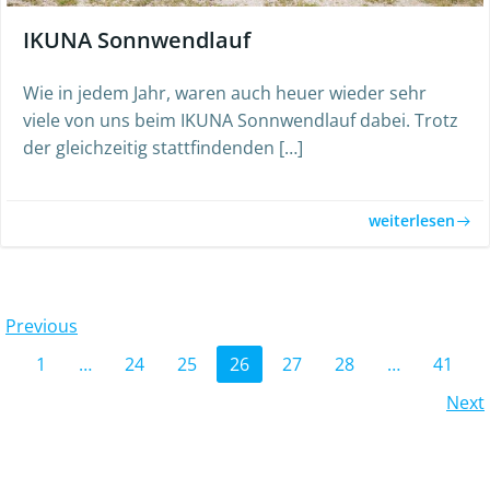
IKUNA Sonnwendlauf
Wie in jedem Jahr, waren auch heuer wieder sehr
viele von uns beim IKUNA Sonnwendlauf dabei. Trotz
der gleichzeitig stattfindenden […]
weiterlesen
Posts
Previous
Posts
Page
Page
Page
Page
Page
Page
Page
1
…
24
25
26
27
28
…
41
navigation
Posts
Next
navigation
navigation