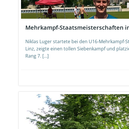
Mehrkampf-Staatsmeisterschaften in
Niklas Luger startete bei den U16-Mehrkampf-S
Linz, zeigte einen tollen Siebenkampf und platz
Rang 7. […]