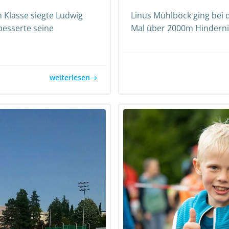
 Klasse siegte Ludwig
Linus Mühlböck ging bei 
esserte seine
Mal über 2000m Hindernis
weiterlesen