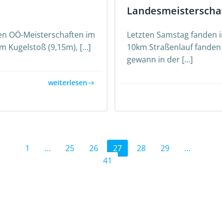
Landesmeisterscha
den OÖ-Meisterschaften im
Letzten Samstag fanden 
m Kugelstoß (9,15m), […]
10km Straßenlauf fanden 
gewann in der […]
weiterlesen
Posts
Page
Page
Page
Page
Page
Page
Page
1
…
25
26
27
28
29
…
41
navigation